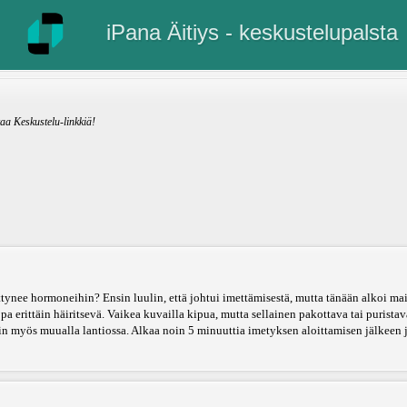
iPana Äitiys - keskustelupalsta
kaa Keskustelu-linkkiä!
ttynee hormoneihin? Ensin luulin, että johtui imettämisestä, mutta tänään alkoi mait
opa erittäin häiritsevä. Vaikea kuvailla kipua, mutta sellainen pakottava tai purista
 myös muualla lantiossa. Alkaa noin 5 minuuttia imetyksen aloittamisen jälkeen 