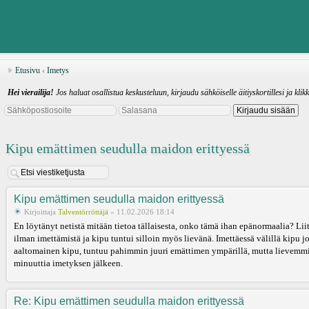
Etusivu
‹
Imetys
Hei vierailija!
Jos haluat osallistua keskusteluun, kirjaudu sähköiselle äitiyskortillesi ja klik
Kipu emättimen seudulla maidon erittyessä
Kipu emättimen seudulla maidon erittyessä
Kirjoittaja
Talventörröttäjä
» 11.02.2026 18:14
En löytänyt netistä mitään tietoa tällaisesta, onko tämä ihan epänormaalia? Lii
ilman imettämistä ja kipu tuntui silloin myös lievänä. Imettäessä välillä kipu j
aaltomainen kipu, tuntuu pahimmin juuri emättimen ympärillä, mutta lievemmin
minuuttia imetyksen jälkeen.
Re: Kipu emättimen seudulla maidon erittyessä