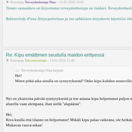
Kirjoittaja
Terveydenhoitaja Nina
» 13.02.2026 20:05
Tämän vastauksen on kirjoittanut terveydenhoitaja tai lääkäri. Terveydenhuollo
Rekisteröidy iPana Äitiys-palveluun ja ota sähköinen äitiyskortti käyttöösi ilm
Re: Kipu emättimen seudulla maidon erittyessä
Kirjoittaja
Talventörröttäjä
» 14.02.2026 11:40
Terveydenhoitaja Nina kirjoitti:
Hei!
Miten pitkä aika sinulla on synnytyksestä? Onko kipu kohdun seutuvilla
Nyt on yksitoista päivää synnytyksestä ja itse asiassa kipu helpottanut paljon 
alueella vaan alempana, ihan siellä "alapäässä".
Hei,
Kiva kuulla että tilanne on helpottanut! Mikäli kipu palaa vaikeana, ole herkä
Mukavaa vauva-aikaa!