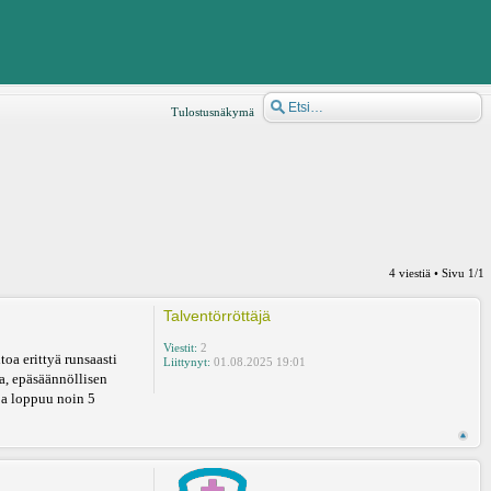
Tulostusnäkymä
4 viestiä • Sivu
1
/
1
Talventörröttäjä
Viestit:
2
oa erittyä runsaasti
Liittynyt:
01.08.2025 19:01
va, epäsäännöllisen
ja loppuu noin 5