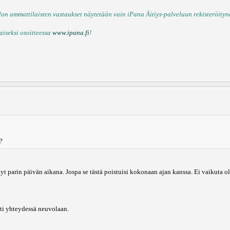
n ammattilaisten vastaukset näytetään vain iPana Äitiys-palveluun rekisteröitynei
aiseksi osoitteessa
www.ipana.fi
!
?
nyt parin päivän aikana. Jospa se tästä poistuisi kokonaan ajan kanssa. Ei vaikuta
sti yhteydessä neuvolaan.