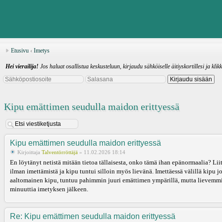
Etusivu
‹
Imetys
Hei vierailija!
Jos haluat osallistua keskusteluun, kirjaudu sähköiselle äitiyskortillesi ja klik
Kipu emättimen seudulla maidon erittyessä
Kipu emättimen seudulla maidon erittyessä
Kirjoittaja
Talventörröttäjä
» 11.02.2026 18:14
En löytänyt netistä mitään tietoa tällaisesta, onko tämä ihan epänormaalia? Lii
ilman imettämistä ja kipu tuntui silloin myös lievänä. Imettäessä välillä kipu j
aaltomainen kipu, tuntuu pahimmin juuri emättimen ympärillä, mutta lievemmin
minuuttia imetyksen jälkeen.
Re: Kipu emättimen seudulla maidon erittyessä