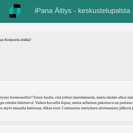
iPana Äitiys - keskustelupalsta
kaa Keskustelu-linkkiä!
ttynee hormoneihin? Ensin luulin, että johtui imettämisestä, mutta tänään alkoi mait
opa erittäin häiritsevä. Vaikea kuvailla kipua, mutta sellainen pakottava tai purista
 myös muualla lantiossa. Alkaa noin 5 minuuttia imetyksen aloittamisen jälkeen 