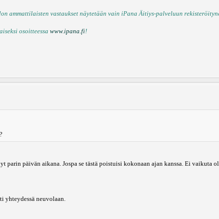
n ammattilaisten vastaukset näytetään vain iPana Äitiys-palveluun rekisteröitynei
aiseksi osoitteessa
www.ipana.fi
!
?
nyt parin päivän aikana. Jospa se tästä poistuisi kokonaan ajan kanssa. Ei vaikuta
sti yhteydessä neuvolaan.