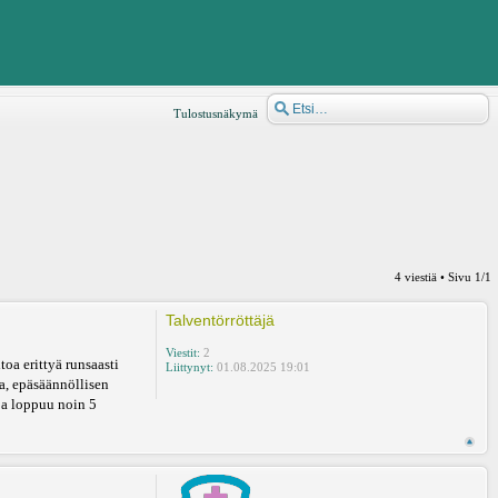
Tulostusnäkymä
4 viestiä • Sivu
1
/
1
Talventörröttäjä
Viestit:
2
oa erittyä runsaasti
Liittynyt:
01.08.2025 19:01
va, epäsäännöllisen
ja loppuu noin 5