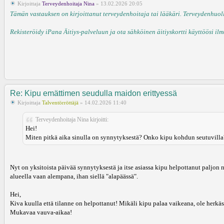
Kirjoittaja
Terveydenhoitaja Nina
» 13.02.2026 20:05
Tämän vastauksen on kirjoittanut terveydenhoitaja tai lääkäri. Terveydenhuollo
Rekisteröidy iPana Äitiys-palveluun ja ota sähköinen äitiyskortti käyttöösi ilm
Re: Kipu emättimen seudulla maidon erittyessä
Kirjoittaja
Talventörröttäjä
» 14.02.2026 11:40
Terveydenhoitaja Nina kirjoitti:
Hei!
Miten pitkä aika sinulla on synnytyksestä? Onko kipu kohdun seutuvilla
Nyt on yksitoista päivää synnytyksestä ja itse asiassa kipu helpottanut paljon 
alueella vaan alempana, ihan siellä "alapäässä".
Hei,
Kiva kuulla että tilanne on helpottanut! Mikäli kipu palaa vaikeana, ole herkä
Mukavaa vauva-aikaa!