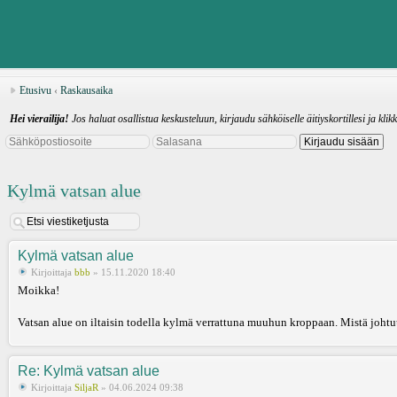
Etusivu
‹
Raskausaika
Hei vierailija!
Jos haluat osallistua keskusteluun, kirjaudu sähköiselle äitiyskortillesi ja klik
Kylmä vatsan alue
Kylmä vatsan alue
Kirjoittaja
bbb
» 15.11.2020 18:40
Moikka!
Vatsan alue on iltaisin todella kylmä verrattuna muuhun kroppaan. Mistä joht
Re: Kylmä vatsan alue
Kirjoittaja
SiljaR
» 04.06.2024 09:38