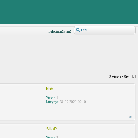
Tulostusnäkymä
3 viestiä • Sivu
1
/
1
bbb
Viestit:
1
Liittynyt:
30.09.2020 20:10
SiljaR
Viestit:
3