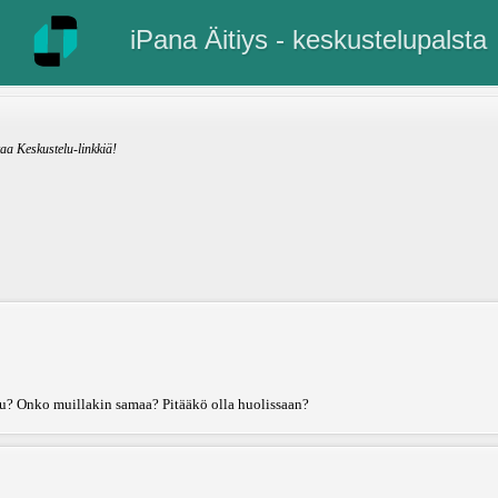
iPana Äitiys - keskustelupalsta
kaa Keskustelu-linkkiä!
uu? Onko muillakin samaa? Pitääkö olla huolissaan?