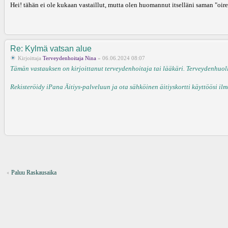
Hei! tähän ei ole kukaan vastaillut, mutta olen huomannut itselläni saman "oi
Re: Kylmä vatsan alue
Kirjoittaja
Terveydenhoitaja Nina
» 06.06.2024 08:07
Tämän vastauksen on kirjoittanut terveydenhoitaja tai lääkäri. Terveydenhuollo
Rekisteröidy iPana Äitiys-palveluun ja ota sähköinen äitiyskortti käyttöösi ilm
Paluu Raskausaika