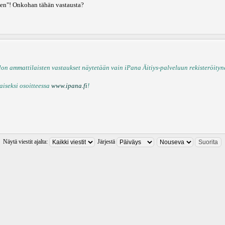
reen"! Onkohan tähän vastausta?
n ammattilaisten vastaukset näytetään vain iPana Äitiys-palveluun rekisteröitynei
aiseksi osoitteessa
www.ipana.fi
!
Näytä viestit ajalta:
Järjestä