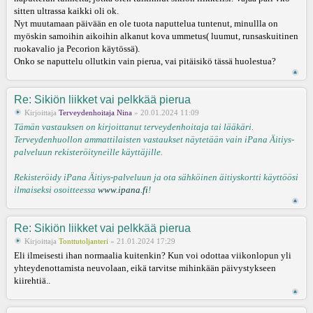
sitten ultrassa kaikki oli ok.
Nyt muutamaan päivään en ole tuota naputtelua tuntenut, minullla on
myöskin samoihin aikoihin alkanut kova ummetus( luumut, runsaskuitinen
ruokavalio ja Pecorion käytössä).
Onko se naputtelu ollutkin vain pierua, vai pitäisikö tässä huolestua?
Re: Sikiön liikket vai pelkkää pierua
Kirjoittaja
Terveydenhoitaja Nina
» 20.01.2024 11:09
Tämän vastauksen on kirjoittanut terveydenhoitaja tai lääkäri.
Terveydenhuollon ammattilaisten vastaukset näytetään vain iPana Äitiys-
palveluun rekisteröityneille käyttäjille.
Rekisteröidy iPana Äitiys-palveluun ja ota sähköinen äitiyskortti käyttöösi
ilmaiseksi osoitteessa
www.ipana.fi
!
Re: Sikiön liikket vai pelkkää pierua
Kirjoittaja
Tonttutoljanteri
» 21.01.2024 17:29
Eli ilmeisesti ihan normaalia kuitenkin? Kun voi odottaa viikonlopun yli
yhteydenottamista neuvolaan, eikä tarvitse mihinkään päivystykseen
kiirehtiä..