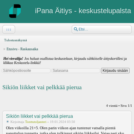
iPana Äitiys - keskustelupalsta
↓↓↓
Tulostusnäkymä
Etusivu
‹
Raskausaika
Hei vierailija!
Jos haluat osallistua keskusteluun, kirjaudu sähköiselle äitiyskortillesi ja
klikkaa Keskustelu-linkkiä!
Sikiön liikket vai pelkkää pierua
4 viestiä • Sivu
1
/
1
Sikiön liikket vai pelkkää pierua
Kirjoittaja
Tonttutoljanteri
» 19.01.2024 03:50
Olen viikoilla 21+5. Olen parin viikon ajan tuntenut vatsalla pientä
naputtelun tunnetta, jotka olen tulkinnut sikiön liikkeilsi. Vajaa pari vko