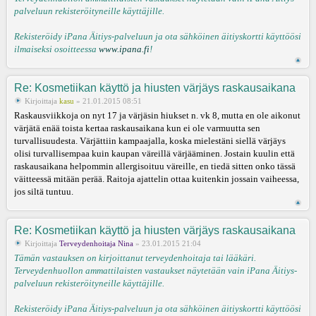
palveluun rekisteröityneille käyttäjille.
Rekisteröidy iPana Äitiys-palveluun ja ota sähköinen äitiyskortti käyttöösi
ilmaiseksi osoitteessa
www.ipana.fi
!
Re: Kosmetiikan käyttö ja hiusten värjäys raskausaikana
Kirjoittaja
kasu
» 21.01.2015 08:51
Raskausviikkoja on nyt 17 ja värjäsin hiukset n. vk 8, mutta en ole aikonut
värjätä enää toista kertaa raskausaikana kun ei ole varmuutta sen
turvallisuudesta. Värjättiin kampaajalla, koska mielestäni siellä värjäys
olisi turvallisempaa kuin kaupan väreillä värjääminen. Jostain kuulin että
raskausaikana helpommin allergisoituu väreille, en tiedä sitten onko tässä
väitteessä mitään perää. Raitoja ajattelin ottaa kuitenkin jossain vaiheessa,
jos siltä tuntuu.
Re: Kosmetiikan käyttö ja hiusten värjäys raskausaikana
Kirjoittaja
Terveydenhoitaja Nina
» 23.01.2015 21:04
Tämän vastauksen on kirjoittanut terveydenhoitaja tai lääkäri.
Terveydenhuollon ammattilaisten vastaukset näytetään vain iPana Äitiys-
palveluun rekisteröityneille käyttäjille.
Rekisteröidy iPana Äitiys-palveluun ja ota sähköinen äitiyskortti käyttöösi