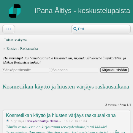
iPana Äitiys - keskustelupalsta
↓↓↓
Tulostusnäkymä
Etusivu
‹
Raskausaika
Hei vierailija!
Jos haluat osallistua keskusteluun, kirjaudu sähköiselle äitiyskortillesi ja
klikkaa Keskustelu-linkkiä!
Kosmetiikan käyttö ja hiusten värjäys raskausaikana
3 viestiä • Sivu
1
/
1
Kosmetiikan käyttö ja hiusten värjäys raskausaikana
Kirjoittaja
Terveydenhoitaja Hanna
» 19.01.2015 15:53
Tämän vastauksen on kirjoittanut terveydenhoitaja tai lääkäri.
Terveydenhuollon ammattilaisten vastaukset näytetään vain iPana Äitiys-