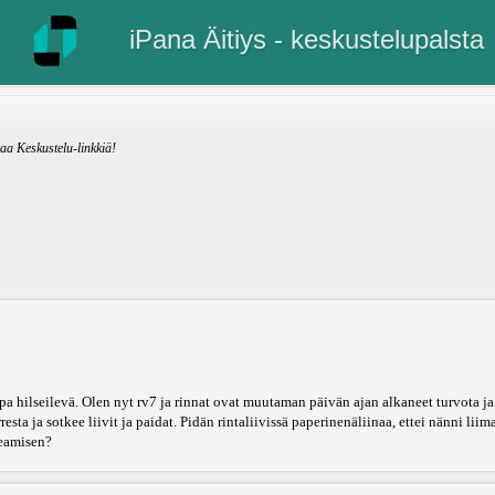
iPana Äitiys - keskustelupalsta
kaa Keskustelu-linkkiä!
opa hilseilevä. Olen nyt rv7 ja rinnat ovat muutaman päivän ajan alkaneet turvota ja
a ja sotkee liivit ja paidat. Pidän rintaliivissä paperinenäliinaa, ettei nänni liima
keamisen?