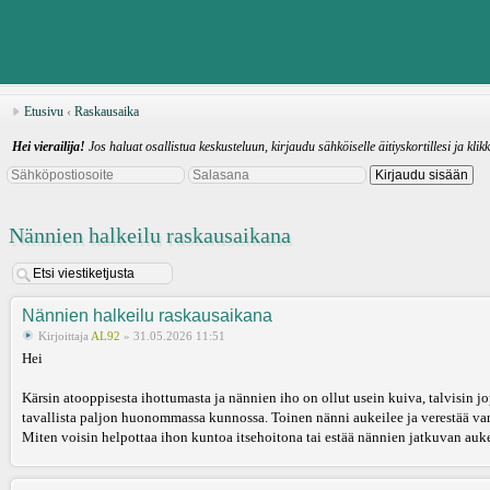
Etusivu
‹
Raskausaika
Hei vierailija!
Jos haluat osallistua keskusteluun, kirjaudu sähköiselle äitiyskortillesi ja klik
Nännien halkeilu raskausaikana
Nännien halkeilu raskausaikana
Kirjoittaja
AL92
» 31.05.2026 11:51
Hei
Kärsin atooppisesta ihottumasta ja nännien iho on ollut usein kuiva, talvisin j
tavallista paljon huonommassa kunnossa. Toinen nänni aukeilee ja verestää varrest
Miten voisin helpottaa ihon kuntoa itsehoitona tai estää nännien jatkuvan au