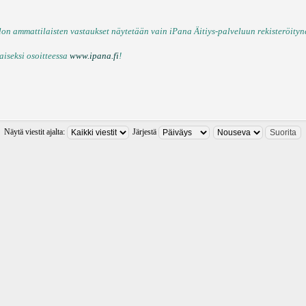
n ammattilaisten vastaukset näytetään vain iPana Äitiys-palveluun rekisteröitynei
aiseksi osoitteessa
www.ipana.fi
!
Näytä viestit ajalta:
Järjestä