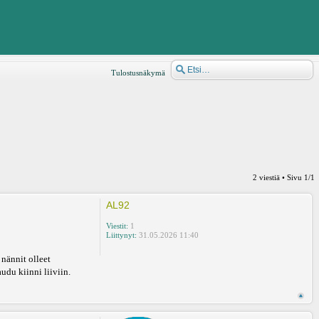
Tulostusnäkymä
2 viestiä • Sivu
1
/
1
AL92
Viestit:
1
Liittynyt:
31.05.2026 11:40
 nännit olleet
udu kiinni liiviin.