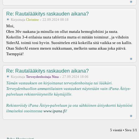
Re: Rautalääkitys raskauden aikana?
Kirjoittaja
Christine
» 22.09.2024 08:18
Moi,
Olen 36v raakana ja minulla on ollut matala hemoglobiini ja rauta.
Kokeilin 3-4 erilaisia rauta tablettia mutta ei mitään toiminut , ja vihdoin
SiderAL toimii tosi hyvin. Suosittelen että kokeilla sitä vaikka se on kallis.
Otan SiderAl ennen menen nukkumaan, melkein sama aikaa joka päivä.
Tsemppiä!
Re: Rautalääkitys raskauden aikana?
Kirjoittaja
Terveydenhoitaja Nina
» 27.09.2024 18:06
Tämän vastauksen on kirjoittanut terveydenhoitaja tai lääkäri.
Terveydenhuollon ammattilaisten vastaukset näytetään vain iPana Äitiys-
palveluun rekisteröityneille käyttäjille.
Rekisteröidy iPana Äitiys-palveluun ja ota sähköinen äitiyskortti käyttöösi
ilmaiseksi osoitteessa
www.ipana.fi
!
5 viestiä • Sivu
1
/
1