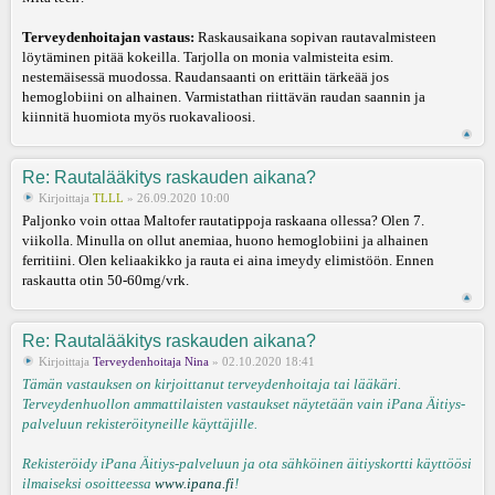
Terveydenhoitajan vastaus:
Raskausaikana sopivan rautavalmisteen
löytäminen pitää kokeilla. Tarjolla on monia valmisteita esim.
nestemäisessä muodossa. Raudansaanti on erittäin tärkeää jos
hemoglobiini on alhainen. Varmistathan riittävän raudan saannin ja
kiinnitä huomiota myös ruokavalioosi.
Re: Rautalääkitys raskauden aikana?
Kirjoittaja
TLLL
» 26.09.2020 10:00
Paljonko voin ottaa Maltofer rautatippoja raskaana ollessa? Olen 7.
viikolla. Minulla on ollut anemiaa, huono hemoglobiini ja alhainen
ferritiini. Olen keliaakikko ja rauta ei aina imeydy elimistöön. Ennen
raskautta otin 50-60mg/vrk.
Re: Rautalääkitys raskauden aikana?
Kirjoittaja
Terveydenhoitaja Nina
» 02.10.2020 18:41
Tämän vastauksen on kirjoittanut terveydenhoitaja tai lääkäri.
Terveydenhuollon ammattilaisten vastaukset näytetään vain iPana Äitiys-
palveluun rekisteröityneille käyttäjille.
Rekisteröidy iPana Äitiys-palveluun ja ota sähköinen äitiyskortti käyttöösi
ilmaiseksi osoitteessa
www.ipana.fi
!