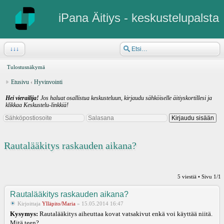
iPana Äitiys - keskustelupalsta
↓↓↓
Tulostusnäkymä
Etusivu
‹
Hyvinvointi
Hei vierailija!
Jos haluat osallistua keskusteluun, kirjaudu sähköiselle äitiyskortillesi ja
klikkaa Keskustelu-linkkiä!
Rautalääkitys raskauden aikana?
5 viestiä • Sivu
1
/
1
Rautalääkitys raskauden aikana?
Kirjoittaja
Ylläpito/Maria
» 15.05.2014 16:47
Kysymys:
Rautalääkitys aiheuttaa kovat vatsakivut enkä voi käyttää niitä.
Mitä teen?