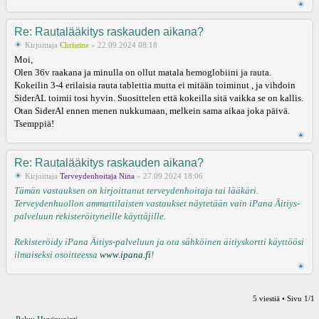
Re: Rautalääkitys raskauden aikana?
Kirjoittaja
Christine
» 22.09.2024 08:18
Moi,
Olen 36v raakana ja minulla on ollut matala hemoglobiini ja rauta.
Kokeilin 3-4 erilaisia rauta tablettia mutta ei mitään toiminut , ja vihdoin
SiderAL toimii tosi hyvin. Suosittelen että kokeilla sitä vaikka se on kallis.
Otan SiderAl ennen menen nukkumaan, melkein sama aikaa joka päivä.
Tsemppiä!
Re: Rautalääkitys raskauden aikana?
Kirjoittaja
Terveydenhoitaja Nina
» 27.09.2024 18:06
Tämän vastauksen on kirjoittanut terveydenhoitaja tai lääkäri.
Terveydenhuollon ammattilaisten vastaukset näytetään vain iPana Äitiys-
palveluun rekisteröityneille käyttäjille.
Rekisteröidy iPana Äitiys-palveluun ja ota sähköinen äitiyskortti käyttöösi
ilmaiseksi osoitteessa
www.ipana.fi
!
5 viestiä • Sivu
1
/
1