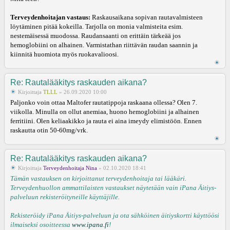
Terveydenhoitajan vastaus:
Raskausaikana sopivan rautavalmisteen
löytäminen pitää kokeilla. Tarjolla on monia valmisteita esim.
nestemäisessä muodossa. Raudansaanti on erittäin tärkeää jos
hemoglobiini on alhainen. Varmistathan riittävän raudan saannin ja
kiinnitä huomiota myös ruokavalioosi.
Re: Rautalääkitys raskauden aikana?
Kirjoittaja
TLLL
» 26.09.2020 10:00
Paljonko voin ottaa Maltofer rautatippoja raskaana ollessa? Olen 7.
viikolla. Minulla on ollut anemiaa, huono hemoglobiini ja alhainen
ferritiini. Olen keliaakikko ja rauta ei aina imeydy elimistöön. Ennen
raskautta otin 50-60mg/vrk.
Re: Rautalääkitys raskauden aikana?
Kirjoittaja
Terveydenhoitaja Nina
» 02.10.2020 18:41
Tämän vastauksen on kirjoittanut terveydenhoitaja tai lääkäri.
Terveydenhuollon ammattilaisten vastaukset näytetään vain iPana Äitiys-
palveluun rekisteröityneille käyttäjille.
Rekisteröidy iPana Äitiys-palveluun ja ota sähköinen äitiyskortti käyttöösi
ilmaiseksi osoitteessa
www.ipana.fi
!