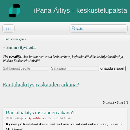
iPana Äitiys - keskustelupalsta
↓↓↓
Tulostusnäkymä
Etusivu
‹
Hyvinvointi
Hei vierailija!
Jos haluat osallistua keskusteluun, kirjaudu sähköiselle äitiyskortillesi ja
klikkaa Keskustelu-linkkiä!
Rautalääkitys raskauden aikana?
5 viestiä • Sivu
1
/
1
Rautalääkitys raskauden aikana?
Kirjoittaja
Ylläpito/Maria
» 15.05.2014 16:47
Kysymys:
Rautalääkitys aiheuttaa kovat vatsakivut enkä voi käyttää niitä.
Mitä teen?