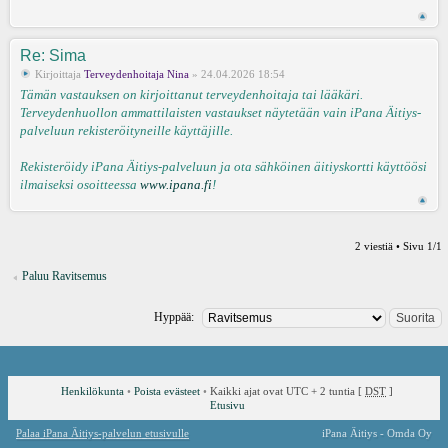
Re: Sima
Kirjoittaja
Terveydenhoitaja Nina
» 24.04.2026 18:54
Tämän vastauksen on kirjoittanut terveydenhoitaja tai lääkäri.
Terveydenhuollon ammattilaisten vastaukset näytetään vain iPana Äitiys-
palveluun rekisteröityneille käyttäjille.
Rekisteröidy iPana Äitiys-palveluun ja ota sähköinen äitiyskortti käyttöösi
ilmaiseksi osoitteessa
www.ipana.fi
!
2 viestiä • Sivu
1
/
1
Paluu Ravitsemus
Hyppää:
Henkilökunta
•
Poista evästeet
•
Kaikki ajat ovat UTC + 2 tuntia [
DST
]
Etusivu
Palaa iPana Äitiys-palvelun etusivulle
iPana Äitiys - Omda Oy