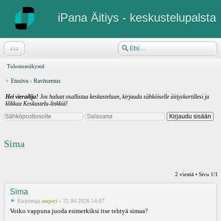
iPana Äitiys - keskustelupalsta
↓↓↓
Tulostusnäkymä
Etusivu
‹
Ravitsemus
Hei vierailija!
Jos haluat osallistua keskusteluun, kirjaudu sähköiselle äitiyskortillesi ja
klikkaa Keskustelu-linkkiä!
Sima
2 viestiä • Sivu
1
/
1
Sima
Kirjoittaja
saaperi
» 21.04.2026 14:07
Voiko vappuna juoda esimerkiksi itse tehtyä simaa?