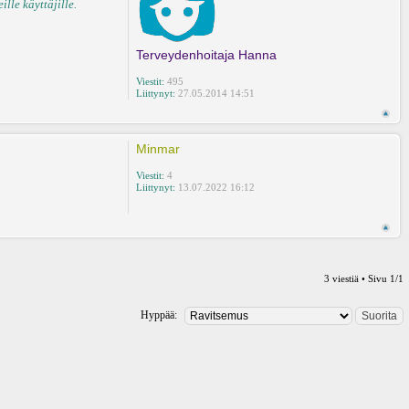
lle käyttäjille.
Terveydenhoitaja Hanna
Viestit:
495
Liittynyt:
27.05.2014 14:51
Minmar
Viestit:
4
Liittynyt:
13.07.2022 16:12
3 viestiä • Sivu
1
/
1
Hyppää: