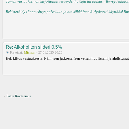
Tämän vastauksen on kirjoittanut terveydenhoitaja tai lääkäri. Terveydenhuollo
Rekisteröidy iPana Äitiys-palveluun ja ota sähköinen äitiyskortti käyttöösi ilm
Re: Alkoholiton siideri 0,5%
Kirjoittaja
Minmar
» 27.01.2025 20:26
Hei, kiitos vastauksesta. Näin teen jatkossa. Sen verran huolissani ja ahdistunut
Paluu Ravitsemus