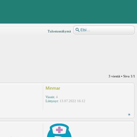
Tulostusnäkymä
3 viestiä • Sivu
1
/
1
Minmar
Viestit:
4
Liittynyt:
13.07.2022 16:12