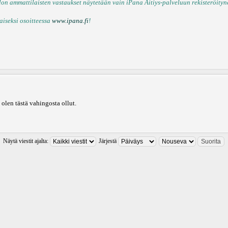
n ammattilaisten vastaukset näytetään vain iPana Äitiys-palveluun rekisteröitynei
aiseksi osoitteessa
www.ipana.fi
!
 olen tästä vahingosta ollut.
Näytä viestit ajalta:
Järjestä