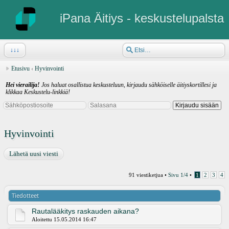
iPana Äitiys - keskustelupalsta
↓↓↓
Etusivu
‹
Hyvinvointi
Hei vierailija!
Jos haluat osallistua keskusteluun, kirjaudu sähköiselle äitiyskortillesi ja
klikkaa Keskustelu-linkkiä!
Hyvinvointi
Lähetä uusi viesti
91 viestiketjua •
Sivu
1
/
4
•
1
2
3
4
Tiedotteet
Rautalääkitys raskauden aikana?
Aloitettu 15.05.2014 16:47