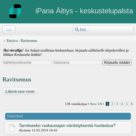
iPana Äitiys - keskustelupalsta
↓↓↓
Etusivu
‹
Ravitsemus
Hei vierailija!
Jos haluat osallistua keskusteluun, kirjaudu sähköiselle äitiyskortillesi ja
klikkaa Keskustelu-linkkiä!
Ravitsemus
Lähetä uusi viesti
136 viestiketjua •
Sivu
1
/
6
•
1
2
3
4
5
6
Tiedotteet
Tarvitseeko raskausajan närästyksestä huolestua?
Aloitettu 15.05.2014 16:45