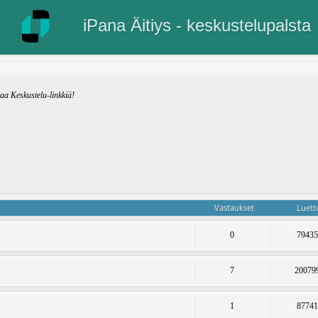
iPana Äitiys - keskustelupalsta
kaa Keskustelu-linkkiä!
Vastaukset
Luett
0
7943
7
20079
1
8774