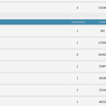
4
13534
Vastaukset
Luett
1
283
2
12703
6
24430
2
5599
1
5954
2
5554
1
4925