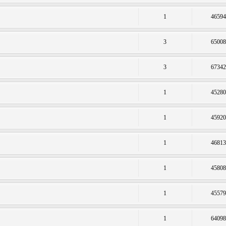
1
4659
3
6500
3
6734
1
4528
1
4592
1
4681
1
4580
1
4557
1
6409