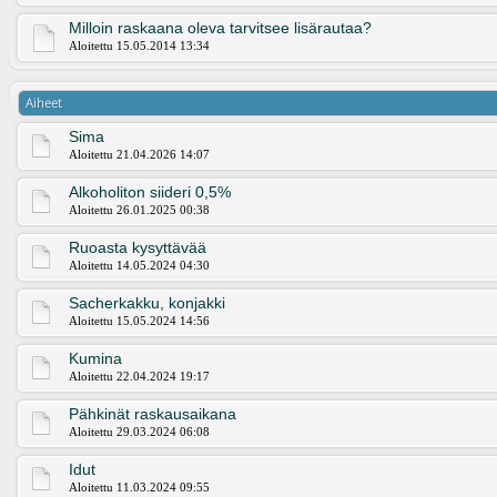
Milloin raskaana oleva tarvitsee lisärautaa?
Aloitettu 15.05.2014 13:34
Aiheet
Sima
Aloitettu 21.04.2026 14:07
Alkoholiton siideri 0,5%
Aloitettu 26.01.2025 00:38
Ruoasta kysyttävää
Aloitettu 14.05.2024 04:30
Sacherkakku, konjakki
Aloitettu 15.05.2024 14:56
Kumina
Aloitettu 22.04.2024 19:17
Pähkinät raskausaikana
Aloitettu 29.03.2024 06:08
Idut
Aloitettu 11.03.2024 09:55