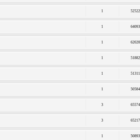
1
5252
1
6409
1
6202
1
5188
1
5131
1
5058
3
6557
3
6521
1
5089