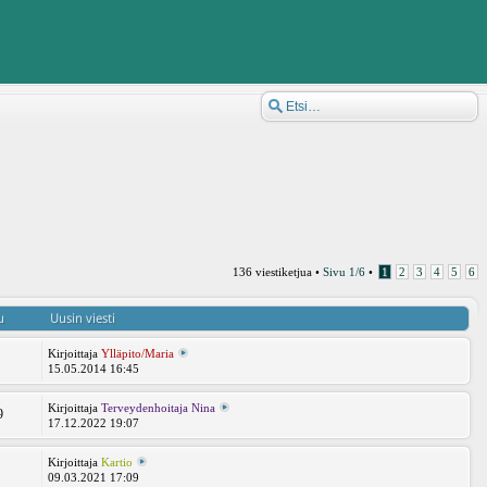
136 viestiketjua •
Sivu
1
/
6
•
1
2
3
4
5
6
u
Uusin viesti
Kirjoittaja
Ylläpito/Maria
5
15.05.2014 16:45
Kirjoittaja
Terveydenhoitaja Nina
9
17.12.2022 19:07
Kirjoittaja
Kartio
1
09.03.2021 17:09