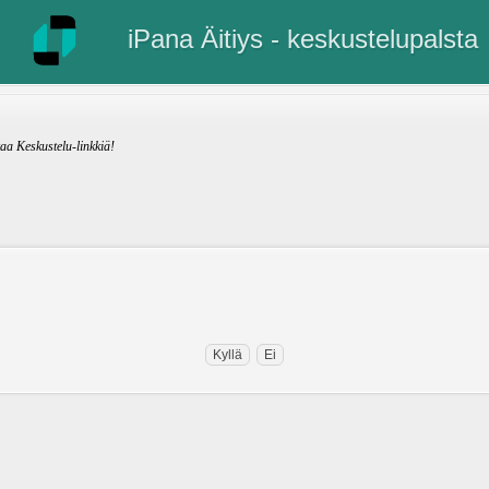
iPana Äitiys - keskustelupalsta
kaa Keskustelu-linkkiä!