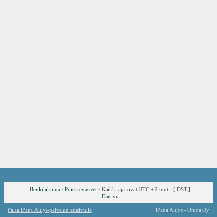
Henkilökunta
•
Poista evästeet
•
Kaikki ajat ovat UTC + 2 tuntia [
DST
]
Etusivu
Palaa iPana Äitiys-palvelun etusivulle
iPana Äitiys - Omda Oy