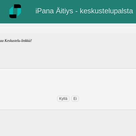
iPana Äitiys - keskustelupalsta
kaa Keskustelu-linkkiä!