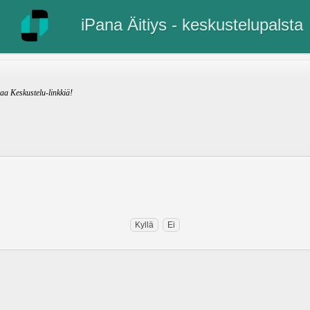
iPana Äitiys - keskustelupalsta
kaa Keskustelu-linkkiä!