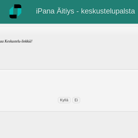
iPana Äitiys - keskustelupalsta
kaa Keskustelu-linkkiä!