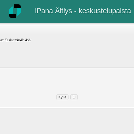
iPana Äitiys - keskustelupalsta
kaa Keskustelu-linkkiä!