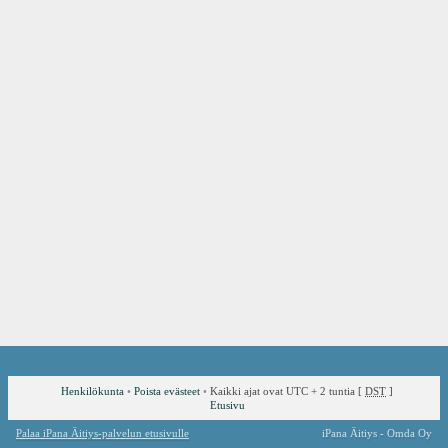
Henkilökunta
•
Poista evästeet
•
Kaikki ajat ovat UTC + 2 tuntia [
DST
]
Etusivu
Palaa iPana Äitiys-palvelun etusivulle
iPana Äitiys - Omda Oy