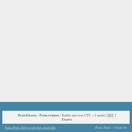
Henkilökunta
•
Poista evästeet
•
Kaikki ajat ovat UTC + 2 tuntia [
DST
]
Etusivu
Palaa iPana Äitiys-palvelun etusivulle
iPana Äitiys - Omda Oy