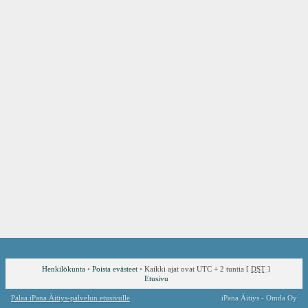
Henkilökunta
•
Poista evästeet
•
Kaikki ajat ovat UTC + 2 tuntia [
DST
]
Etusivu
Palaa iPana Äitiys-palvelun etusivulle
iPana Äitiys - Omda Oy