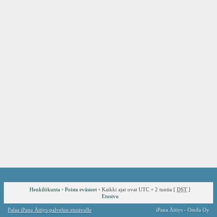
Henkilökunta
•
Poista evästeet
•
Kaikki ajat ovat UTC + 2 tuntia [
DST
]
Etusivu
Palaa iPana Äitiys-palvelun etusivulle
iPana Äitiys - Omda Oy