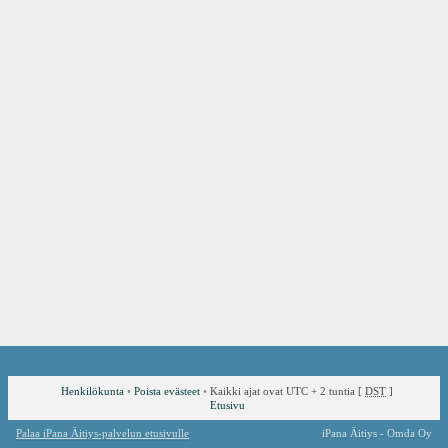
Henkilökunta
•
Poista evästeet
•
Kaikki ajat ovat UTC + 2 tuntia [
DST
]
Etusivu
Palaa iPana Äitiys-palvelun etusivulle
iPana Äitiys - Omda Oy