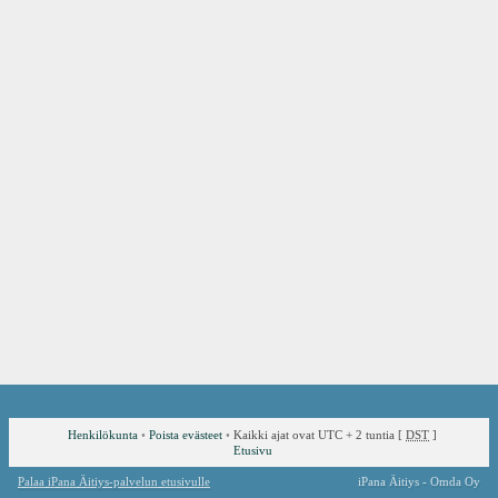
Henkilökunta
•
Poista evästeet
•
Kaikki ajat ovat UTC + 2 tuntia [
DST
]
Etusivu
Palaa iPana Äitiys-palvelun etusivulle
iPana Äitiys - Omda Oy