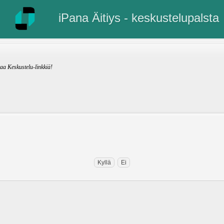
iPana Äitiys - keskustelupalsta
kaa Keskustelu-linkkiä!