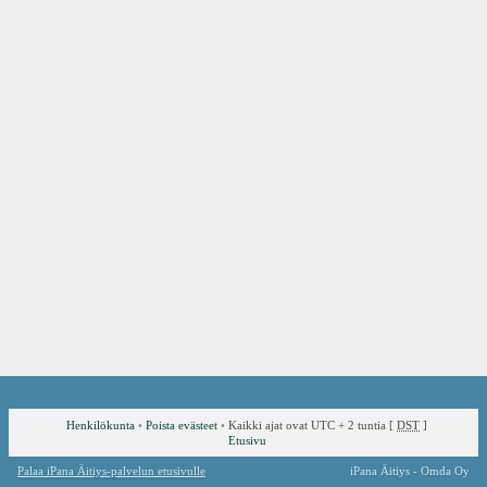
Henkilökunta
•
Poista evästeet
•
Kaikki ajat ovat UTC + 2 tuntia [
DST
]
Etusivu
Palaa iPana Äitiys-palvelun etusivulle
iPana Äitiys - Omda Oy