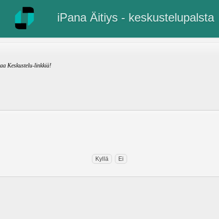
iPana Äitiys - keskustelupalsta
kaa Keskustelu-linkkiä!