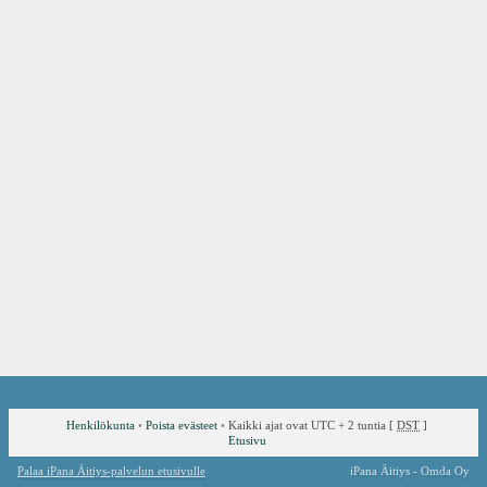
Henkilökunta
•
Poista evästeet
•
Kaikki ajat ovat UTC + 2 tuntia [
DST
]
Etusivu
Palaa iPana Äitiys-palvelun etusivulle
iPana Äitiys - Omda Oy