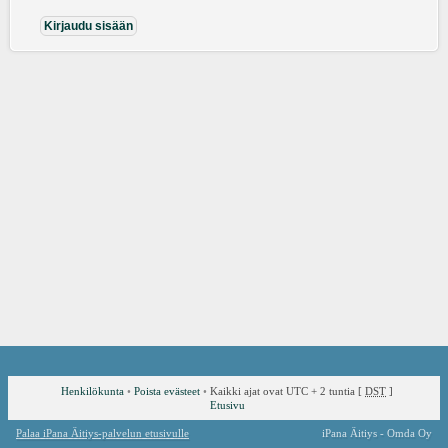
Henkilökunta
•
Poista evästeet
•
Kaikki ajat ovat UTC + 2 tuntia [
DST
]
Etusivu
Palaa iPana Äitiys-palvelun etusivulle
iPana Äitiys - Omda Oy