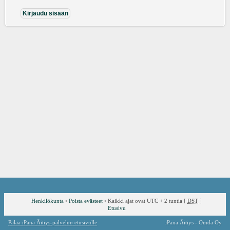
Henkilökunta
•
Poista evästeet
•
Kaikki ajat ovat UTC + 2 tuntia [
DST
]
Etusivu
Palaa iPana Äitiys-palvelun etusivulle
iPana Äitiys - Omda Oy