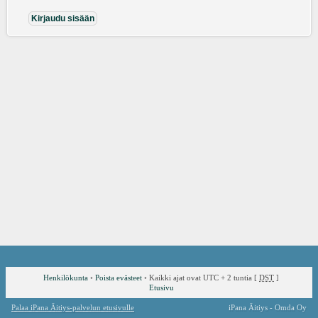
Henkilökunta
•
Poista evästeet
•
Kaikki ajat ovat UTC + 2 tuntia [
DST
]
Etusivu
Palaa iPana Äitiys-palvelun etusivulle
iPana Äitiys - Omda Oy