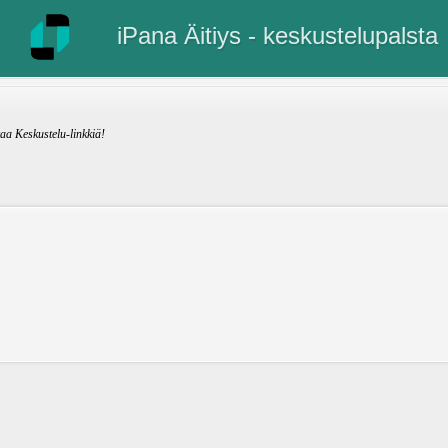
iPana Äitiys - keskustelupalsta
kaa Keskustelu-linkkiä!