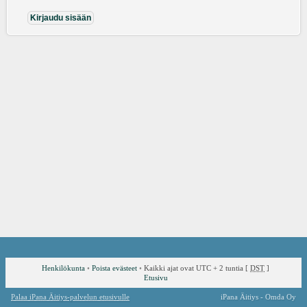
Henkilökunta
•
Poista evästeet
•
Kaikki ajat ovat UTC + 2 tuntia [
DST
]
Etusivu
Palaa iPana Äitiys-palvelun etusivulle
iPana Äitiys - Omda Oy