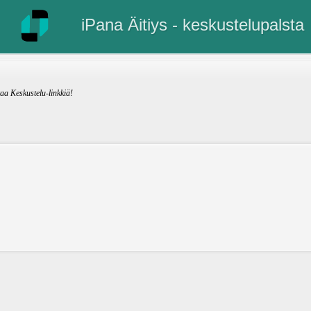
iPana Äitiys - keskustelupalsta
kaa Keskustelu-linkkiä!