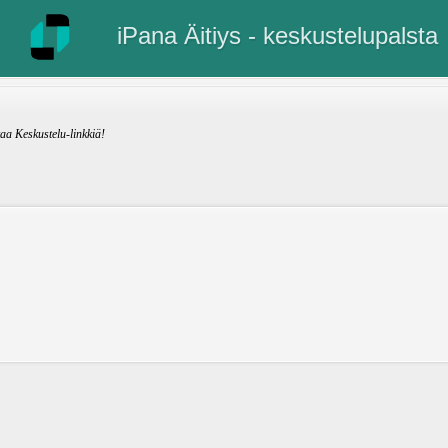
iPana Äitiys - keskustelupalsta
kaa Keskustelu-linkkiä!