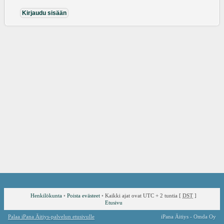
Henkilökunta
•
Poista evästeet
•
Kaikki ajat ovat UTC + 2 tuntia [
DST
]
Etusivu
Palaa iPana Äitiys-palvelun etusivulle
iPana Äitiys - Omda Oy