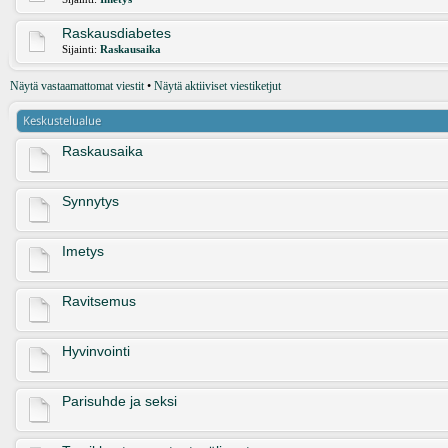
Raskausdiabetes
Sijainti:
Raskausaika
Näytä vastaamattomat viestit
•
Näytä aktiiviset viestiketjut
Keskustelualue
Raskausaika
Synnytys
Imetys
Ravitsemus
Hyvinvointi
Parisuhde ja seksi