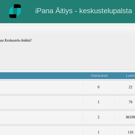
iPana Äitiys - keskustelupalsta
kaa Keskustelu-linkkiä!
Vastaukset
Luett
0
22
1
79
2
8619
1
116