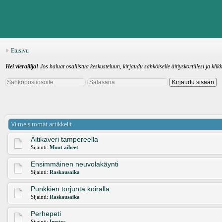
Etusivu
Hei vierailija!
Jos haluat osallistua keskusteluun, kirjaudu sähköiselle äitiyskortillesi ja klik
Viimeisimmät artikkelit
Äitikaveri tampereella
Sijainti:
Muut aiheet
Ensimmäinen neuvolakäynti
Sijainti:
Raskausaika
Punkkien torjunta koiralla
Sijainti:
Raskausaika
Perhepeti
Sijainti:
Imetys