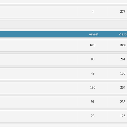
4
277
Aiheet
Viesti
619
1860
98
261
49
136
136
364
91
238
28
126