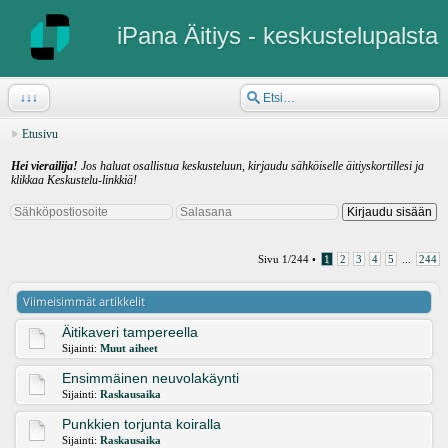
iPana Äitiys - keskustelupalsta
↓↓↓
Etusivu
Hei vierailija!
Jos haluat osallistua keskusteluun, kirjaudu sähköiselle äitiyskortillesi ja
klikkaa Keskustelu-linkkiä!
Sivu
1
/
244
•
1
2
3
4
5
...
244
Viimeisimmät artikkelit
Äitikaveri tampereella
Sijainti:
Muut aiheet
Ensimmäinen neuvolakäynti
Sijainti:
Raskausaika
Punkkien torjunta koiralla
Sijainti:
Raskausaika