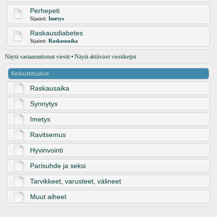
Perhepeti
Sijainti:
Imetys
Raskausdiabetes
Sijainti:
Raskausaika
Näytä vastaamattomat viestit
•
Näytä aktiiviset viestiketjut
Keskustelualue
Raskausaika
Synnytys
Imetys
Ravitsemus
Hyvinvointi
Parisuhde ja seksi
Tarvikkeet, varusteet, välineet
Muut aiheet