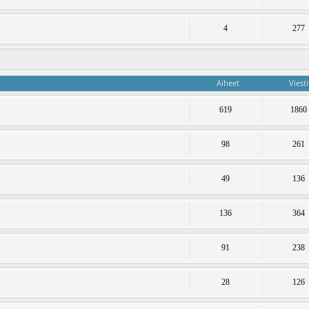
4
277
Aiheet
Viesti
619
1860
98
261
49
136
136
364
91
238
28
126