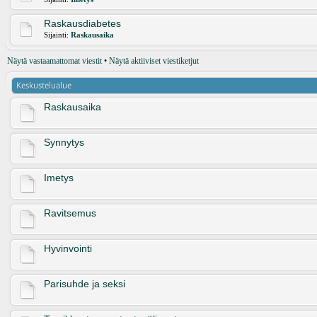
Raskausdiabetes
Sijainti:
Raskausaika
Näytä vastaamattomat viestit
•
Näytä aktiiviset viestiketjut
Keskustelualue
Raskausaika
Synnytys
Imetys
Ravitsemus
Hyvinvointi
Parisuhde ja seksi