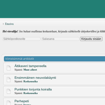
Etusivu
Hei vierailija!
Jos haluat osallistua keskusteluun, kirjaudu sähköiselle äitiyskortillesi ja klik
Viimeisimmät artikkelit
Äitikaveri tampereella
Sijainti:
Muut aiheet
Ensimmäinen neuvolakäynti
Sijainti:
Raskausaika
Punkkien torjunta koiralla
Sijainti:
Raskausaika
Perhepeti
Sijainti:
Imetys