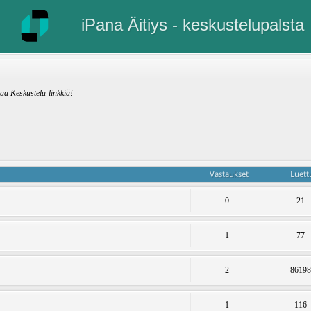
iPana Äitiys - keskustelupalsta
kaa Keskustelu-linkkiä!
Vastaukset
Luett
0
21
1
77
2
8619
1
116