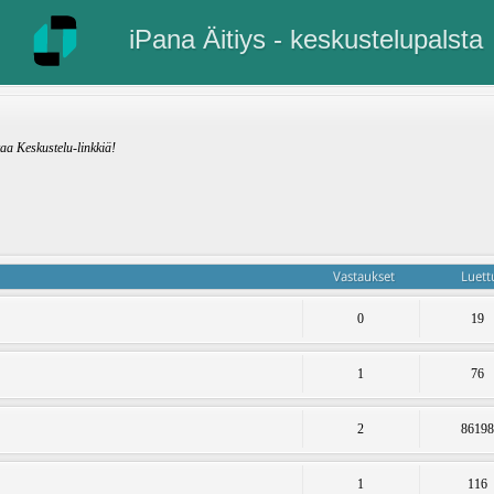
iPana Äitiys - keskustelupalsta
kaa Keskustelu-linkkiä!
Vastaukset
Luett
0
19
1
76
2
8619
1
116