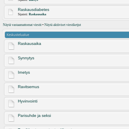
Raskausdiabetes
Sijainti:
Raskausaika
Näytä vastaamattomat viestit
•
Näytä aktiiviset viestiketjut
Keskustelualue
Raskausaika
Synnytys
Imetys
Ravitsemus
Hyvinvointi
Parisuhde ja seksi