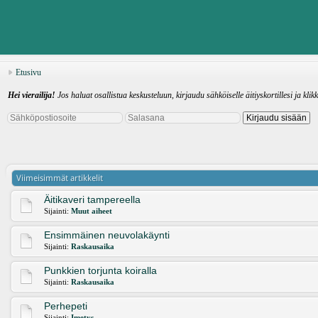
Etusivu
Hei vierailija!
Jos haluat osallistua keskusteluun, kirjaudu sähköiselle äitiyskortillesi ja klik
Viimeisimmät artikkelit
Äitikaveri tampereella
Sijainti:
Muut aiheet
Ensimmäinen neuvolakäynti
Sijainti:
Raskausaika
Punkkien torjunta koiralla
Sijainti:
Raskausaika
Perhepeti
Sijainti:
Imetys