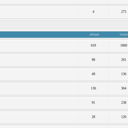
4
275
Aiheet
Viesti
619
1860
98
261
49
136
136
364
91
238
28
126