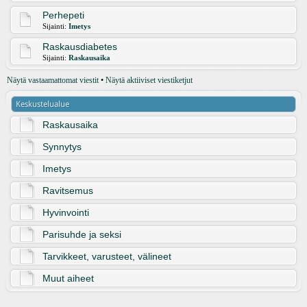
Perhepeti
Sijainti:
Imetys
Raskausdiabetes
Sijainti:
Raskausaika
Näytä vastaamattomat viestit
•
Näytä aktiiviset viestiketjut
Keskustelualue
Raskausaika
Synnytys
Imetys
Ravitsemus
Hyvinvointi
Parisuhde ja seksi
Tarvikkeet, varusteet, välineet
Muut aiheet