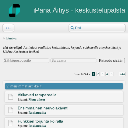
iPana Äitiys - keskustelupalsta
↓↓↓
Etusivu
Hei vierailija!
Jos haluat osallistua keskusteluun, kirjaudu sähköiselle äitiyskortillesi ja
klikkaa Keskustelu-linkkiä!
Sivu
1
/
244
•
1
2
3
4
5
...
244
Viimeisimmät artikkelit
Äitikaveri tampereella
Sijainti:
Muut aiheet
Ensimmäinen neuvolakäynti
Sijainti:
Raskausaika
Punkkien torjunta koiralla
Sijainti:
Raskausaika