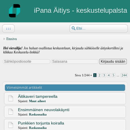
iPana Äitiys - keskustelupalsta
↓↓↓
Etusivu
Hei vierailija!
Jos haluat osallistua keskusteluun, kirjaudu sähköiselle äitiyskortillesi ja
klikkaa Keskustelu-linkkiä!
Sivu
1
/
244
•
1
2
3
4
5
...
244
Viimeisimmät artikkelit
Äitikaveri tampereella
Sijainti:
Muut aiheet
Ensimmäinen neuvolakäynti
Sijainti:
Raskausaika
Punkkien torjunta koiralla
Sijainti:
Raskausaika