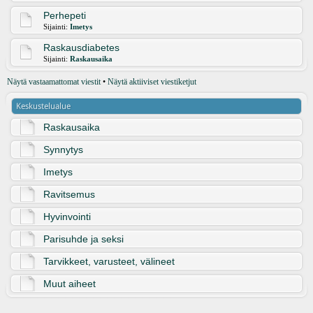
Perhepeti
Sijainti:
Imetys
Raskausdiabetes
Sijainti:
Raskausaika
Näytä vastaamattomat viestit
•
Näytä aktiiviset viestiketjut
Keskustelualue
Raskausaika
Synnytys
Imetys
Ravitsemus
Hyvinvointi
Parisuhde ja seksi
Tarvikkeet, varusteet, välineet
Muut aiheet