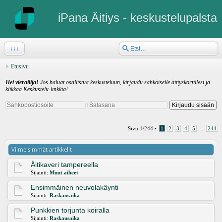
iPana Äitiys - keskustelupalsta
↓↓↓
Etusivu
Hei vierailija!
Jos haluat osallistua keskusteluun, kirjaudu sähköiselle äitiyskortillesi ja
klikkaa Keskustelu-linkkiä!
Sivu
1
/
244
•
1
2
3
4
5
...
244
Viimeisimmät artikkelit
Äitikaveri tampereella
Sijainti:
Muut aiheet
Ensimmäinen neuvolakäynti
Sijainti:
Raskausaika
Punkkien torjunta koiralla
Sijainti:
Raskausaika