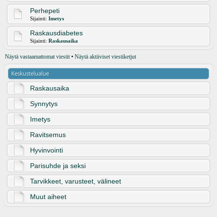
Perhepeti
Sijainti:
Imetys
Raskausdiabetes
Sijainti:
Raskausaika
Näytä vastaamattomat viestit
•
Näytä aktiiviset viestiketjut
Keskustelualue
Raskausaika
Synnytys
Imetys
Ravitsemus
Hyvinvointi
Parisuhde ja seksi
Tarvikkeet, varusteet, välineet
Muut aiheet