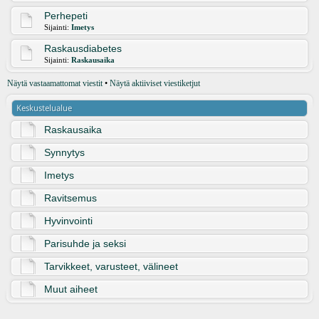
Perhepeti
Sijainti:
Imetys
Raskausdiabetes
Sijainti:
Raskausaika
Näytä vastaamattomat viestit
•
Näytä aktiiviset viestiketjut
Keskustelualue
Raskausaika
Synnytys
Imetys
Ravitsemus
Hyvinvointi
Parisuhde ja seksi
Tarvikkeet, varusteet, välineet
Muut aiheet