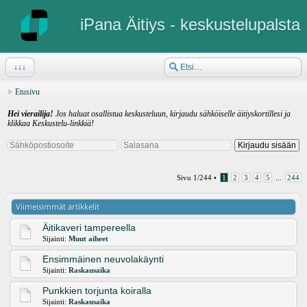
iPana Äitiys - keskustelupalsta
↓↓↓
Etusivu
Hei vierailija!
Jos haluat osallistua keskusteluun, kirjaudu sähköiselle äitiyskortillesi ja
klikkaa Keskustelu-linkkiä!
Sivu
1
/
244
•
1
2
3
4
5
...
244
Viimeisimmät artikkelit
Äitikaveri tampereella
Sijainti:
Muut aiheet
Ensimmäinen neuvolakäynti
Sijainti:
Raskausaika
Punkkien torjunta koiralla
Sijainti:
Raskausaika