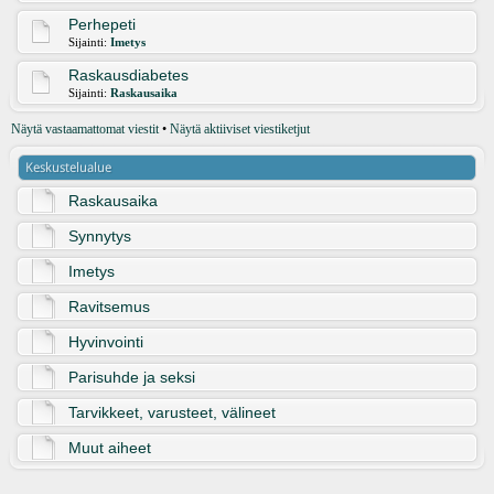
Perhepeti
Sijainti:
Imetys
Raskausdiabetes
Sijainti:
Raskausaika
Näytä vastaamattomat viestit
•
Näytä aktiiviset viestiketjut
Keskustelualue
Raskausaika
Synnytys
Imetys
Ravitsemus
Hyvinvointi
Parisuhde ja seksi
Tarvikkeet, varusteet, välineet
Muut aiheet