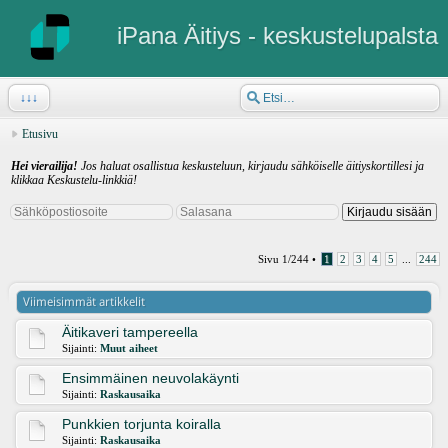
iPana Äitiys - keskustelupalsta
↓↓↓
Etusivu
Hei vierailija!
Jos haluat osallistua keskusteluun, kirjaudu sähköiselle äitiyskortillesi ja
klikkaa Keskustelu-linkkiä!
Sivu
1
/
244
•
1
2
3
4
5
...
244
Viimeisimmät artikkelit
Äitikaveri tampereella
Sijainti:
Muut aiheet
Ensimmäinen neuvolakäynti
Sijainti:
Raskausaika
Punkkien torjunta koiralla
Sijainti:
Raskausaika