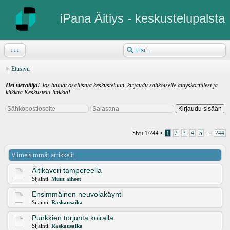
iPana Äitiys - keskustelupalsta
↓↓↓
Etusivu
Hei vierailija!
Jos haluat osallistua keskusteluun, kirjaudu sähköiselle äitiyskortillesi ja
klikkaa Keskustelu-linkkiä!
Sivu
1
/
244
•
1
2
3
4
5
...
244
Viimeisimmät artikkelit
Äitikaveri tampereella
Sijainti:
Muut aiheet
Ensimmäinen neuvolakäynti
Sijainti:
Raskausaika
Punkkien torjunta koiralla
Sijainti:
Raskausaika